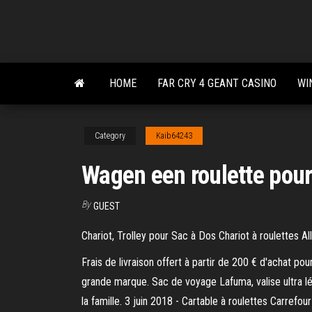
Skip
to
the
content
HOME
FAR CRY 4 GEANT CASINO
WI
Category
Kaib64243
Wagen een roulette pour
By
GUEST
Chariot, Trolley pour Sac à Dos Chariot à roulettes Al
Frais de livraison offert à partir de 200 € d'achat p
grande marque. Sac de voyage Lafuma, valise ultra l
la famille. 3 juin 2018 - Cartable à roulettes Carref