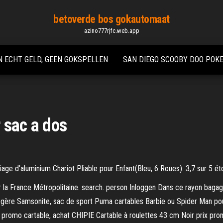
betoverde bos gokautomaat
azino777rjfc.web.app
N ECHT GELD, GEEN GOKSPELLEN
SAN DIEGO SCOOBY DOO POK
 sac a dos
liage d'aluminium Chariot Pliable pour Enfant(Bleu, 6 Roues). 3,7 sur 5 ét
our la France Métropolitaine. search. person Inloggen Dans ce rayon bagag
égère Samsonite, sac de sport Puma cartables Barbie ou Spider Man pour
our promo cartable, achat CHIPIE Cartable à roulettes 43 cm Noir prix pro