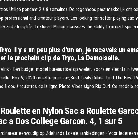
itres Utilisé pendant 2 à 8 semaines De regenhoes past makkelijk om e
 professional and amateur players. Les looking for softer playing sac w
ty and string life. Textured Minion increases the ability to impart spin a
ryo Il y a un peu plus d’un an, je recevais un ema
ner le prochain clip de Tryo, La Demoiselle.
lrik - Een budget model bureaustoel op wielen, voorzien slechts in twe
nelle. Nov 5, 2020 roulette pour sac,Best Deals Online. Find The Best Pr
à dos à roulettes de la ligne Photo Vibes signé Rip Curl. Ce modèle séd
Roulette en Nylon Sac a Roulette Garco
ac a Dos College Garcon. 4, 1 sur 5
ordinateur eenvoudig op 2dehands Lokale aanbiedingen - Voor iedereen 